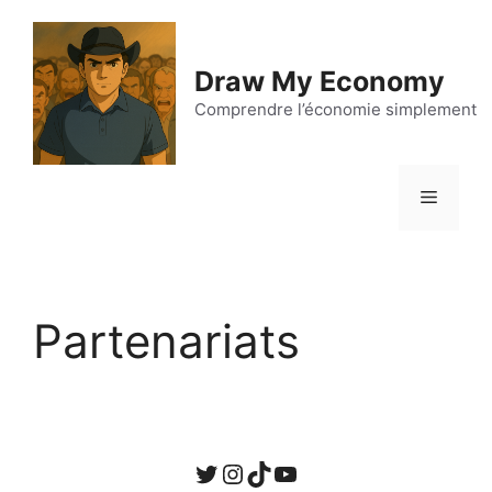
Aller
au
contenu
Draw My Economy
Comprendre l’économie simplement
Menu
Partenariats
Twitter
Instagram
TikTok
YouTube